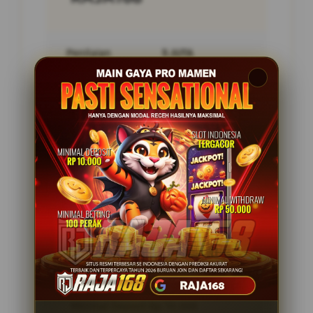
Penilaian
5 JUTA
Pengguna
PENGGUNA
Minimal Deposit
10.000 Ribu
Layanan Support
24/7
Platform
Multi-Device
PENAWARAN SPESIAL
BONUS NEW MEMBER 10%
Minimal Deposit Rp. 10.000